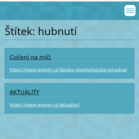
Štítek: hubnutí
Cvičení na míči
https://www.eventy.cz/detska-obezitologicka-poradna/
AKTUALITY
https://www.eventy.cz/aktuality/